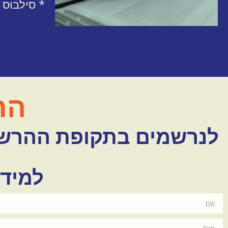
* סילבוס
הר
לנרשמים בתקופת ההרשמה המ
למידע