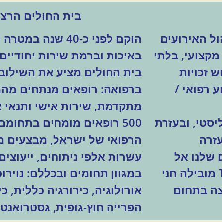
בית החולים הרצל
ול האירועים
הוקם לפני כ-40 שנ
מקצועי, בלתי
באיכות וברמת שירות יחודיים.
ש זכויות
בית החולים מציע את השילוב 
 רפואי /
ברפואה: רופאים מנתחים מהמו
מתקדמת, שירות אישי ותנאי א
פול הוליסטי, ובעזרת
500 רופאים מומחים בתחומ
זרה
הרפואי של ישראל, מבצעים מ
 שלנו אל
עשרות אלפי ניתוחים, ייעוצים,
עבר בריאות טובה יותר. את מיזם Tomorrow מובילה חני
במגוון תחומים ובכללם: נוירוכ
צה בתחום
אורולוגיה, כירורגיה כללית, כי
הפרייה חוץ-גופית, גסטרואנטרו