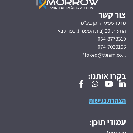
צור קשר
מרכז שפיס היימן בע"מ
התע"ש 20 (בית הפעמון), כפר סבא
054-8773310
074-7030166
Moked@tteam.co.il
בקרו אותנו:
הצהרת נגישות
עמודי תוכן:
מי אנחנו?