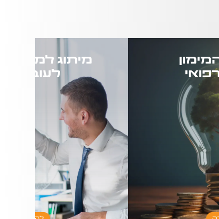
מימון
מיתוג למעסיק 
רפואי
לעובד/ת
ל מהשאלה מה אופציות
מה העובדים שלכם באמת צ
ותם? האם אני זכאי לקבל
כו'...
ה
להרחבה