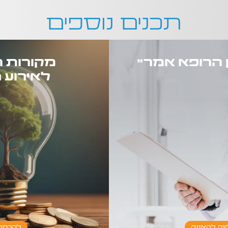
תכנים נוספים
 הרופא אמר"
מקורות ה
לאירוע 
הרפואה העתידי – ריאיון עם חני
יו החברתי הראשון
כמעט כל אירוע רפואי מתחי
הטיפול המיטביות ומי מממן א
החזר וכמה? ו
ינק להאזנה
להרחב