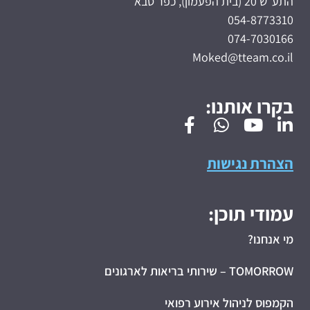
התע"ש 20 (בית הפעמון), כפר סבא
054-8773310
074-7030166
Moked@tteam.co.il
בקרו אותנו:
הצהרת נגישות
עמודי תוכן:
מי אנחנו?
TOMORROW – שירותי בריאות לארגונים
הקמפוס לניהול אירוע רפואי